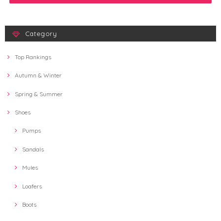
Category
Top Rankings
Autumn & Winter
Spring & Summer
Shoes
Pumps
Sandals
Mules
Loafers
Boots