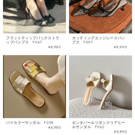
フラットティップバックストラ
カッティングエッジレースパン
ップパンプス F067
プス F057
¥8,980
¥8,990
バイカラーサンダル F058
センタパールリボンクリアヒー
ルサンダル F062
¥6,980
¥9,890