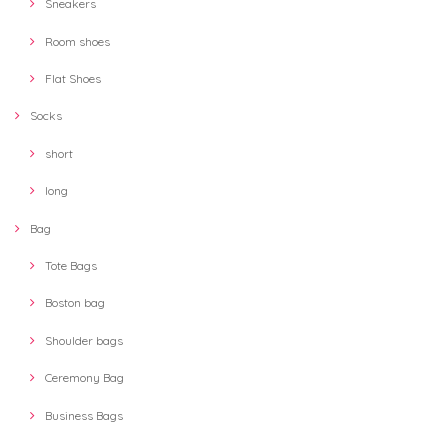
Sneakers
Room shoes
Flat Shoes
Socks
short
long
Bag
Tote Bags
Boston bag
Shoulder bags
Ceremony Bag
Business Bags