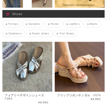
Shoes
Pumps
Sandals
Mules
Loafers
Boots
Sneakers
Room shoes
Flat Shoes
フェアリーデザインシューズ
フリップリボンサンダル F079
F080
¥8,980
¥8,980