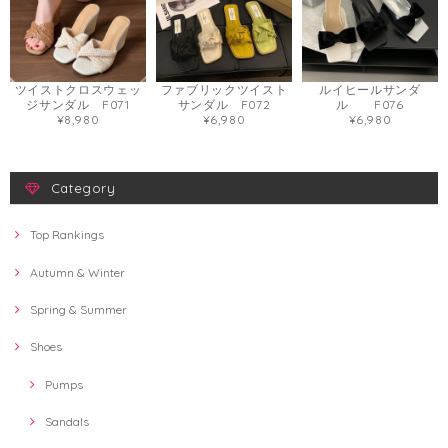
ツイストクロスウェッ
ファブリックツイスト
ルイヒールサンダ
ジサンダル F071
サンダル F072
ル F076
¥8,980
¥6,980
¥6,980
Category
Top Rankings
Autumn & Winter
Spring & Summer
Shoes
Pumps
Sandals