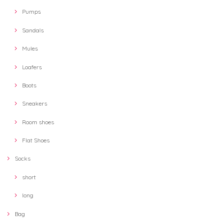
Pumps
Sandals
Mules
Loafers
Boots
Sneakers
Room shoes
Flat Shoes
Socks
short
long
Bag