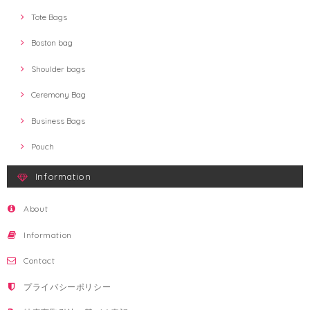
Tote Bags
Boston bag
Shoulder bags
Ceremony Bag
Business Bags
Pouch
Information
About
Information
Contact
プライバシーポリシー