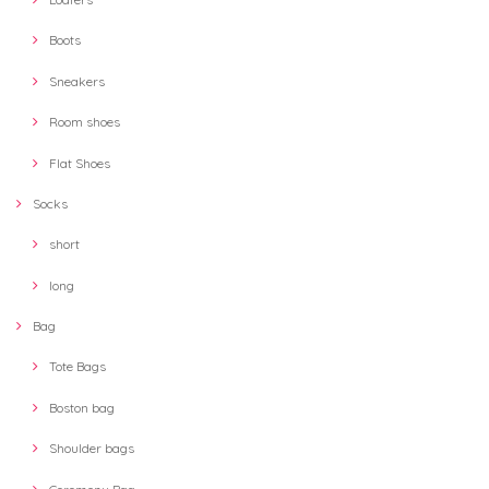
Boots
Sneakers
Room shoes
Flat Shoes
Socks
short
long
Bag
Tote Bags
Boston bag
Shoulder bags