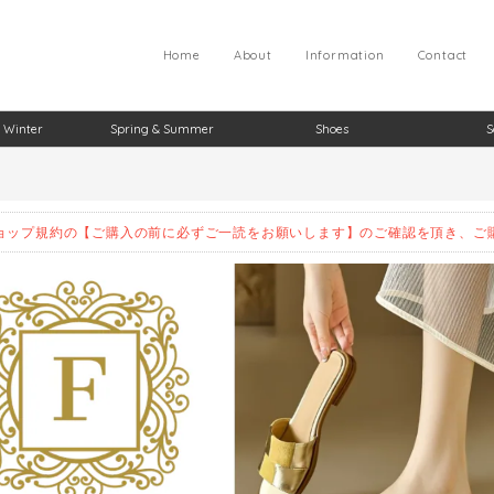
Home
About
Information
Contact
 Winter
Spring & Summer
Shoes
S
ョップ規約の【ご購入の前に必ずご一読をお願いします】のご確認を頂き、ご