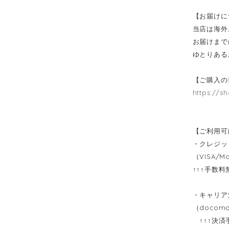
【お届けに
当店は海外
お届けまで
ゆとりある
【ご購入の
https://s
【ご利用可
・クレジ
（VISA/Ma
↑↑↑手数
・キャリア
（docomo
↑↑↑決済