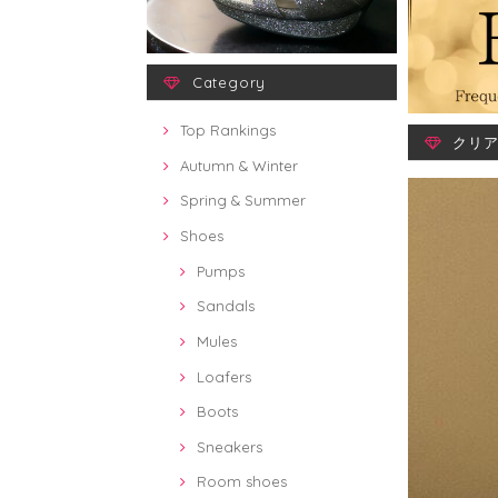
Category
Top Rankings
クリア
Autumn & Winter
Spring & Summer
Shoes
Pumps
Sandals
Mules
Loafers
Boots
Sneakers
Room shoes