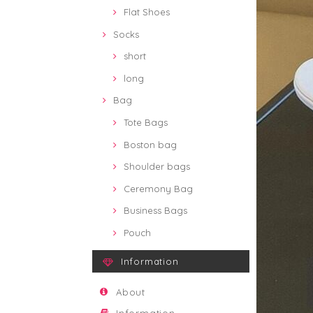
Flat Shoes
Socks
short
long
Bag
Tote Bags
Boston bag
Shoulder bags
Ceremony Bag
Business Bags
Pouch
Information
About