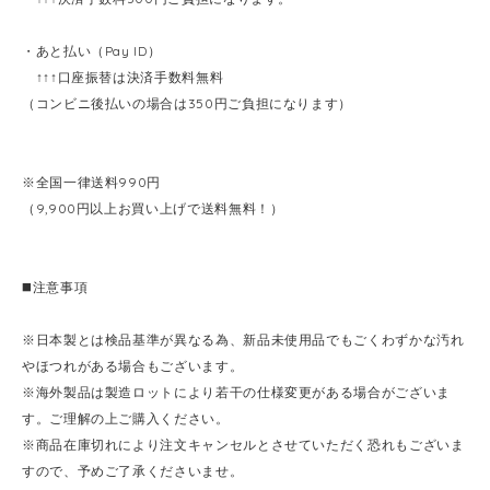
・あと払い（Pay ID）
↑↑↑口座振替は決済手数料無料
（コンビニ後払いの場合は350円ご負担になります）
※全国一律送料990円
（9,900円以上お買い上げで送料無料！）
◼️注意事項
※日本製とは検品基準が異なる為、新品未使用品でもごくわずかな汚れ
やほつれがある場合もございます。
※海外製品は製造ロットにより若干の仕様変更がある場合がございま
す。ご理解の上ご購入ください。
※商品在庫切れにより注文キャンセルとさせていただく恐れもございま
すので、予めご了承くださいませ。