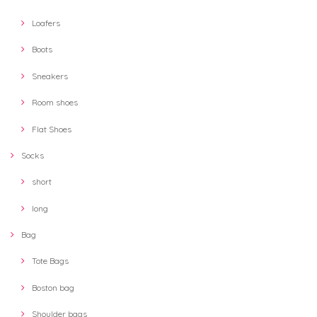
Loafers
Boots
Sneakers
Room shoes
Flat Shoes
Socks
short
long
Bag
Tote Bags
Boston bag
Shoulder bags