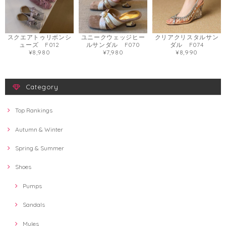
スクエアトゥリボンシ
ユニークウェッジヒー
クリアクリスタルサン
ューズ F012
ルサンダル F070
ダル F074
¥8,980
¥7,980
¥8,990
Category
Top Rankings
Autumn & Winter
Spring & Summer
Shoes
Pumps
Sandals
Mules