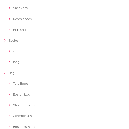
Sneakers
Room shoes
Flat Shoes
Socks
short
long
Bag
Tote Bags
Boston bag
Shoulder bags
Ceremony Bag
Business Bags