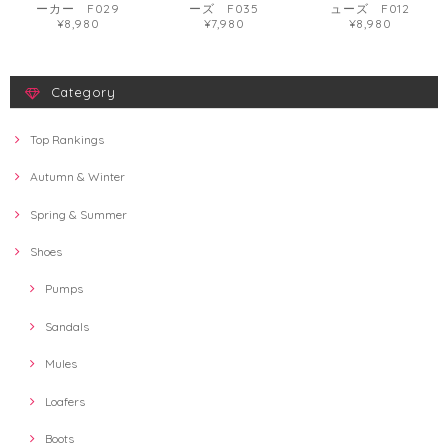
ーカー F029
ーズ F035
ューズ F012
¥8,980
¥7,980
¥8,980
Category
Top Rankings
Autumn & Winter
Spring & Summer
Shoes
Pumps
Sandals
Mules
Loafers
Boots