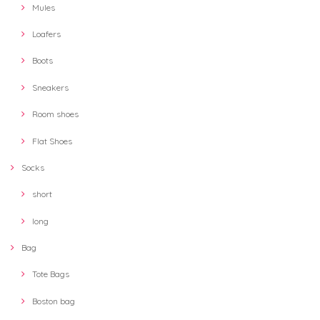
Mules
Loafers
Boots
Sneakers
Room shoes
Flat Shoes
Socks
short
long
Bag
Tote Bags
Boston bag