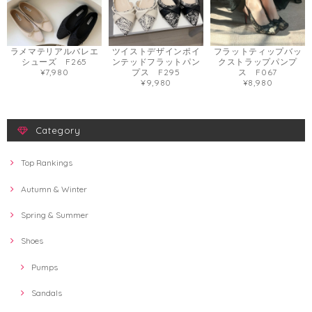
ラメマテリアルバレエ
ツイストデザインポイ
フラットティップバッ
シューズ F265
ンテッドフラットパン
クストラップパンプ
¥7,980
プス F295
ス F067
¥9,980
¥8,980
Category
Top Rankings
Autumn & Winter
Spring & Summer
Shoes
Pumps
Sandals